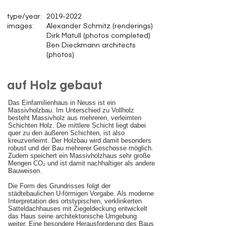
type/year:
2019-2022
images:
Alexander Schmitz (renderings)
Dirk Matull (photos completed)
Ben Dieckmann architects
(photos)
auf Holz gebaut
Das Einfamilienhaus in Neuss ist ein
Massivholzbau. Im Unterschied zu Vollholz
besteht Massivholz aus mehreren, verleimten
Schichten Holz. Die mittlere Schicht liegt dabei
quer zu den äußeren Schichten, ist also
kreuzverleimt. Der Holzbau wird damit besonders
robust und der Bau mehrerer Geschosse möglich.
Zudem speichert ein Massivholzhaus sehr große
Mengen CO₂ und ist damit nachhaltiger als andere
Bauweisen.
Die Form des Grundrisses folgt der
städtebaulichen U-förmigen Vorgabe. Als moderne
Interpretation des ortstypischen, verklinkerten
Satteldachhauses mit Ziegeldeckung entwickelt
das Haus seine architektonische Umgebung
weiter. Eine besondere Herausforderung des Baus