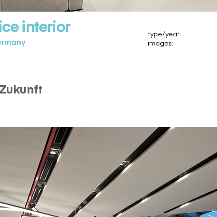
ce interior
type/year:
ermany
images:
e Zukunft