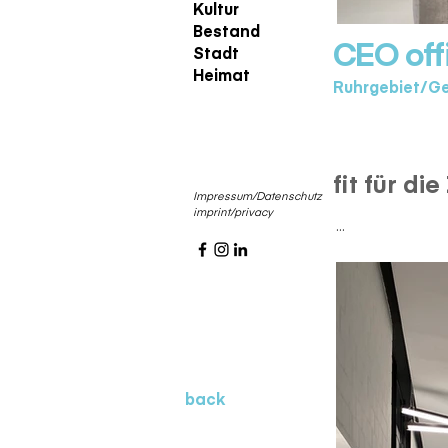
Kultur
Bestand
CEO offi
Stadt
Heimat
Ruhrgebiet/G
fit für di
Impressum/Datenschutz
imprint/privacy ​
...
back