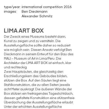
type/year:
international competition 2016
images:
Ben Dieckmann
Alexander Schmitz
LIMA ART BOX
Der Zweck eines Museums besteht darin,
Kunst zu zeigen und zu vermitteln. Die
Ausstellungsfläche sollte daher so reduziert
wie möglich sein. Diesen Ansatz verfolgt Ben
Dieckmann in seinem Entwurf für den Bau des
MALI – Museum of Art in Lima/Peru. Die
Architektur der LIMA ART BOX ist einfach, klar
und rechteckig.
Zwei Hauptsäulen, die gleichzeitig den
Erschließungskern des Gebäudes bilden,
stützen die Box. Auf den Säulen liegt eine
Stahlkonstruktion, die zu allen Seiten jeweils
acht Meter auskragt. Die äußeren Wände der
Box stützen ein freitragendes Tageslichtdach,
dessen gefaltete Konstruktion eine stützenfreie
Überdachung der Ausstellungsfläche erlaubt.
Unter der erhöhten Ausstellungsfläche